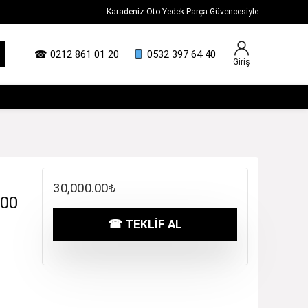
Karadeniz Oto Yedek Parça Güvencesiyle
☎
0212 861 01 20
0532 397 64 40
Giriş
30,000.00
₺
000
☎ TEKLIF AL