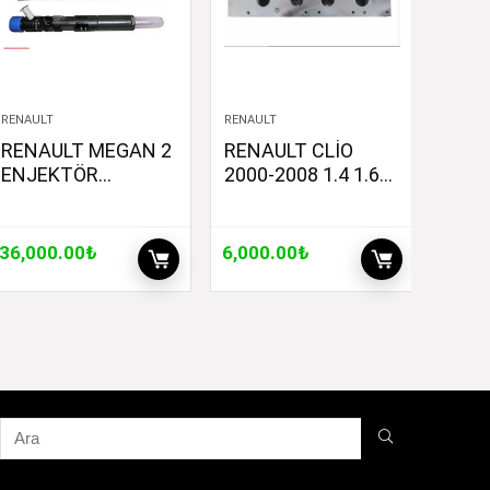
RENAULT
RENAULT
RENAULT MEGAN 2
RENAULT CLİO
ENJEKTÖR
2000-2008 1.4 1.6
ORJİNAL MAİS
BENZİNLİ 8WALF
166009384R
SİLİNDİR KAPAĞI
SIFIR (ÜST KAPAK)
36,000.00
₺
6,000.00
₺