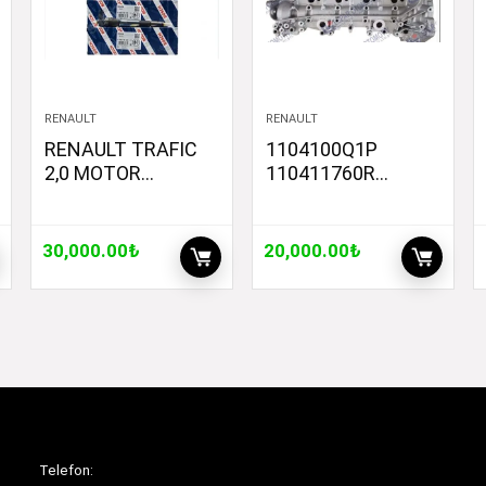
RENAULT
RENAULT
RENAULT TRAFIC
1104100Q1P
2,0 MOTOR
110411760R
ENJEKTÖR TAKIM
RENAULT KADJAR
BOSCH
1.6 DİZEL SİLİNDİR
166093915R
KAPAĞI SIFIR (ÜST
30,000.00
₺
20,000.00
₺
0445110338
KAPAK)
Telefon: