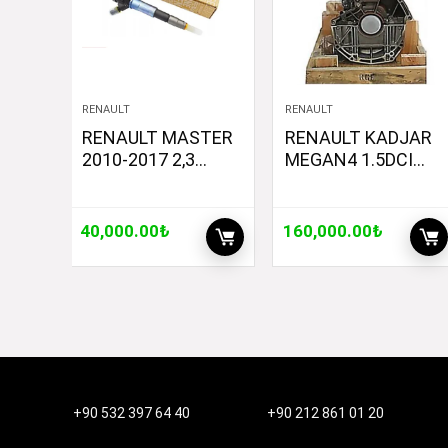
RENAULT
RENAULT
RENAULT MASTER
RENAULT KADJAR
2010-2017 2,3
MEGAN4 1.5DCI
ENJEKTÖR TAKIM
KOMPLE MOTOR
ORJİNAL
K9K F6F6 ORJİNAL
166091245R
8201708460
40,000.00
₺
160,000.00
₺
+90 532 397 64 40
+90 212 861 01 20