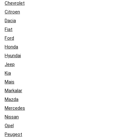
Chevrolet
Citroen
Dacia
Fiat
Ford
Honda
Hyundai
Jeep
Kia
Mais
Markalar
Mazda
Mercedes
Nissan
Opel
Peugeot