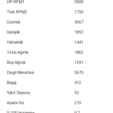
HP RPM1
5500
Tork RPM2
1750
Uzunluk
4367
Genişlik
1852
Yükseklik
1441
Total Ağırlık
1862
Boş Ağırlık
1291
Dingil Mesafesi
2675
Bagaj
412
Yakıt Deposu
52
Azami Hız
210
0-100 Hızlanma
9,7