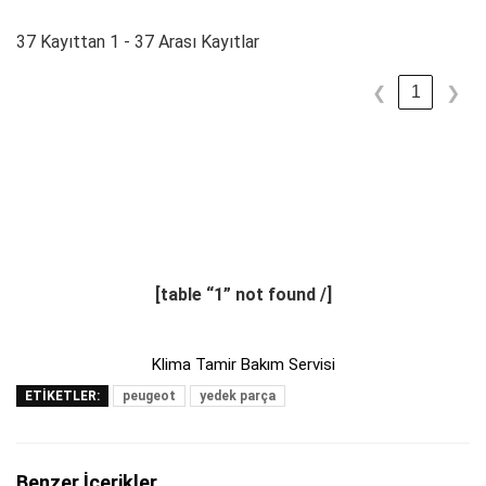
37 Kayıttan 1 - 37 Arası Kayıtlar
1
❮
❯
[table “1” not found /]
Klima Tamir Bakım Servisi
ETIKETLER:
peugeot
yedek parça
Benzer İçerikler